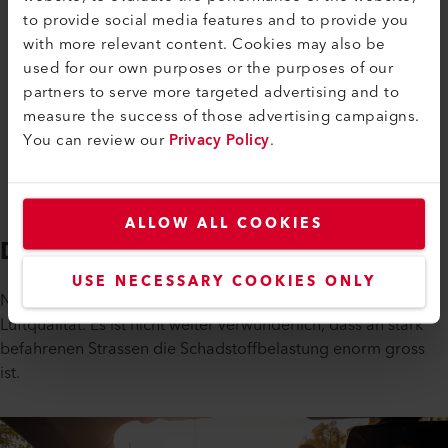
CO₂-Werten steigt dieser Anteil exponentiell an. Für
to provide social media features and to provide you
eine solche Regelung braucht es präzise Messtechnik
with more relevant content. Cookies may also be
und da hat sich die nicht-dispersive Infrarot-
used for our own purposes or the purposes of our
Spektroskopie für CO₂ hervorragend bewährt. Die
partners to serve more targeted advertising and to
Infrarotquellen von Axetris haben bei der für CO₂
measure the success of those advertising campaigns.
relevanten Wellenlänge von 4.26 µm eine besonders
You can review our
Privacy Policy
.
hohe Emissivität, weshalb sie sich für diesen Einsatz
perfekt eignen.
ALLOW ALL COOKIES
Dicke Luft im Auto
USE NECESSARY COOKIES ONLY
Noch kritischer steht es im Strassenverkehr um die
Luftqualität. Es ist nicht weiter verwunderlich, dass an stark
befahrenen Strassen die Schadstoffbelastung enorm gross
ist.