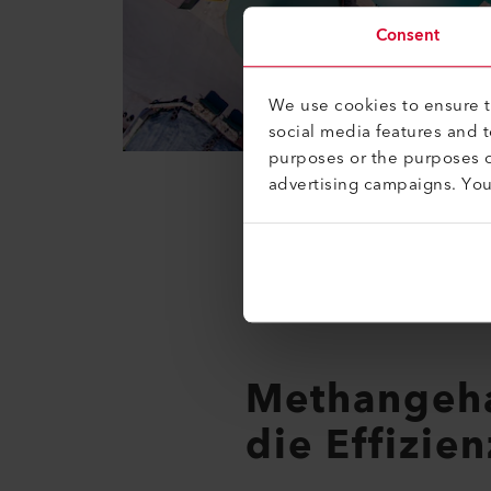
Consent
We use cookies to ensure th
social media features and 
purposes or the purposes o
advertising campaigns. Yo
Gesundheitsgefährdung für Me
insbesondere Methan, Schwefel
Bedeutung. Können diese Gase 
Prozesse zu.
Methangeha
die Effizien