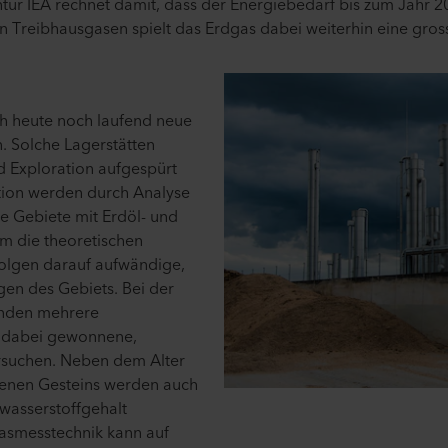
tur IEA rechnet damit, dass der Energiebedarf bis zum Jahr 204
 Treibhausgasen spielt das Erdgas dabei weiterhin eine gross
h heute noch laufend neue
. Solche Lagerstätten
d Exploration aufgespürt
tion werden durch Analyse
e Gebiete mit Erdöl- und
m die theoretischen
folgen darauf aufwändige,
en des Gebiets. Bei der
inden mehrere
s dabei gewonnene,
rsuchen. Neben dem Alter
enen Gesteins werden auch
wasserstoffgehalt
Gasmesstechnik kann auf