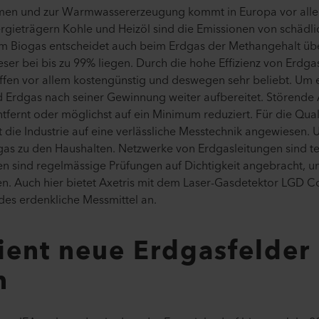
en und zur Warmwassererzeugung kommt in Europa vor allem
gieträgern Kohle und Heizöl sind die Emissionen von schädl
im Biogas entscheidet auch beim Erdgas der Methangehalt üb
ser bei bis zu 99% liegen. Durch die hohe Effizienz von Erdgas
ffen vor allem kostengünstig und deswegen sehr beliebt. Um 
rd Erdgas nach seiner Gewinnung weiter aufbereitet. Störende
fernt oder möglichst auf ein Minimum reduziert. Für die Qual
 die Industrie auf eine verlässliche Messtechnik angewiesen.
gas zu den Haushalten. Netzwerke von Erdgasleitungen sind te
en sind regelmässige Prüfungen auf Dichtigkeit angebracht,
en. Auch hier bietet Axetris mit dem Laser-Gasdetektor LGD
edes erdenkliche Messmittel an.
ient neue Erdgasfelder
n