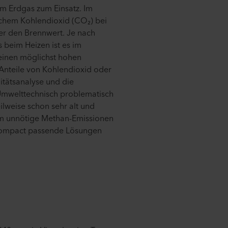
 Erdgas zum Einsatz. Im
ichem Kohlendioxid (CO₂) bei
er den Brennwert. Je nach
 beim Heizen ist es im
einen möglichst hohen
 Anteile von Kohlendioxid oder
itätsanalyse und die
 Umwelttechnisch problematisch
ilweise schon sehr alt und
 um unnötige Methan-Emissionen
 Compact passende Lösungen