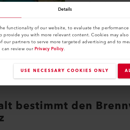
weitere Bestandteile können
Details
Sauerstoff (O2), Schwefelwa
(H2) und Ammoniak (NH3) en
Schwefelwasserstoff und A
e functionality of our website, to evaluate the performance 
Qualitätsminderung dar, we
to provide you with more relevant content. Cookies may also
entfernt bzw. reduziert we
f our partners to serve more targeted advertising and to me
Gase in die Verbrennung ge
u can review our
Privacy Policy
.
in den Motoren auslösen od
nschen zur Folge haben. Eine Messung der verschiedenen K
wasserstoff und Ammoniak, ist also für die Überwachung der 
USE NECESSARY COOKIES ONLY
A
in Echtzeit gemessen werden, lässt dies die Steuerung und 
lt bestimmt den Brenn
z