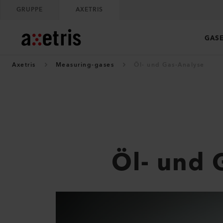
GRUPPE
AXETRIS
GAS
Axetris
Measuring-gases
Öl- und Gas-Analyse
Öl- und 