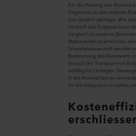
Für die Heizung von Wohnräum
Gegensatz zu den anderen Ener
Gas deutlich geringer. Wie be
Herkunft des Erdgases kann die
Vergleich zu anderen Brennsto
Methananteil zu erreichen, wi
Schwefelwasserstoff werden ent
Bestimmung des Brennwerts ist
ist auch der Transport von Erd
anfällig für Leckagen. Desweg
in die Atmosphäre zu vermeid
für die Integration in nahezu j
Kosteneffiz
erschliesse