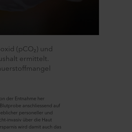
ioxid (pCO₂) und
halt ermittelt.
auerstoffmangel
 von der Entnahme her
 Blutprobe anschliessend auf
heblicher personeller und
cht-invasiv über die Haut
rsparnis wird damit auch das