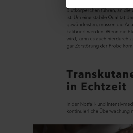
durchmischt, kann dies zur Auf
Blutkörperchen führen, an die
ist. Um eine stabile Qualität 
gewährleisten, müssen die Ana
kalibriert werden. Wenn die B
wird, kann es auch hierdurch 
gar Zerstörung der Probe ko
Transkutan
in Echtzeit
In der Notfall- und Intensivme
kontinuierliche Überwachung n