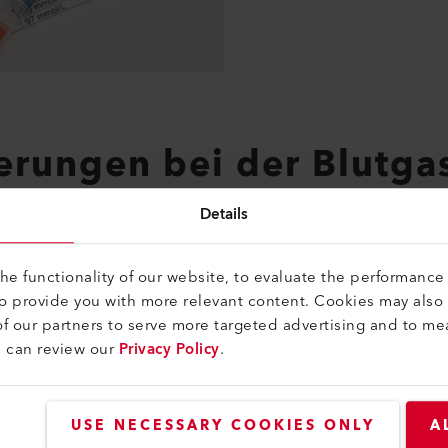
erungen bei der Blutga
Details
yse wird eine arterielle Blutprobe benötigt. Dadurch gibt es b
forderungen.
e functionality of our website, to evaluate the performance 
to provide you with more relevant content. Cookies may also
le gasdichte Spritzen
f our partners to serve more targeted advertising and to me
ung der Probe durch
u can review our
Privacy Policy
.
erhin muss die Blutprobe
ekt durchmischt werden,
entierung und somit zu einer
USE NECESSARY COOKIES ONLY
A
 die Probe zu heftig