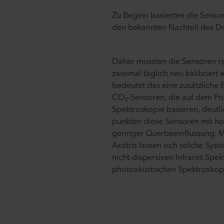
Zu Beginn basierten die Sensor
den bekannten Nachteil des Dri
Daher mussten die Sensoren re
zweimal täglich neu kalibriert 
bedeutet das eine zusätzliche
CO₂-Sensoren, die auf dem Pri
Spektroskopie basieren, deutl
punkten diese Sensoren mit h
geringer Querbeeinflussung. Mi
Axetris lassen sich solche Sys
nicht-dispersiven Infrarot-Spe
photoakustischen Spektroskopi