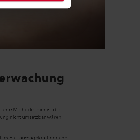
berwachung
ierte Methode. Hier ist die
hung nicht umsetzbar wären.
 im Blut aussagekräftiger und