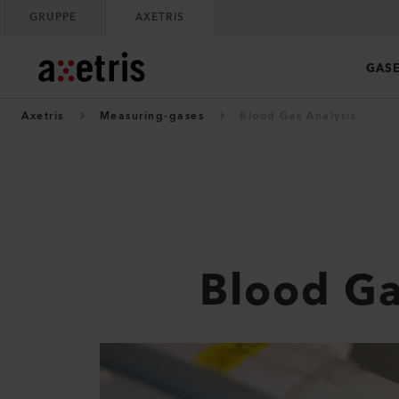
GRUPPE
AXETRIS
GAS
Axetris
Measuring-gases
Blood Gas Analysis
Blood Ga