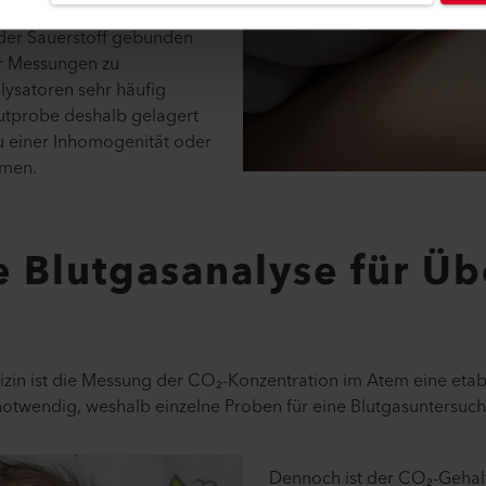
lösung der roten
 der Sauerstoff gebunden
der Messungen zu
lysatoren sehr häufig
lutprobe deshalb gelagert
zu einer Inhomogenität oder
mmen.
e Blutgasanalyse für Ü
dizin ist die Messung der CO₂-Konzentration im Atem eine etabl
otwendig, weshalb einzelne Proben für eine Blutgasuntersuc
Dennoch ist der CO₂-Gehalt