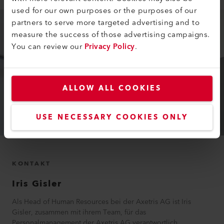
used for our own purposes or the purposes of our
partners to serve more targeted advertising and to
measure the success of those advertising campaigns.
You can review our
Privacy Policy
.
ALLOW ALL COOKIES
USE NECESSARY COOKIES ONLY
KONTAKT
Iris
Gisler
Als Head of Human Resources bei der Axetris AG ist Iris
Gisler, zusammen mit ihrem Team, für das
Personalmanagement der Axetris AG verantwortlich.