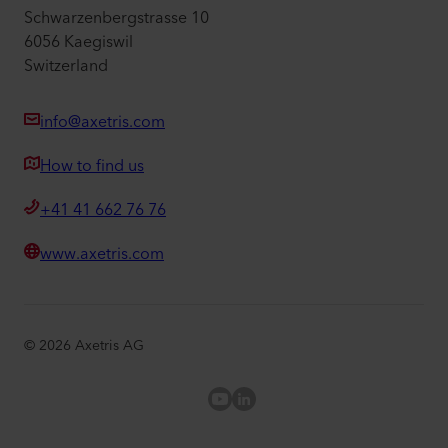
Schwarzenbergstrasse 10
6056 Kaegiswil
Switzerland
info@axetris.com
How to find us
+41 41 662 76 76
www.axetris.com
©
2026
Axetris AG
Axetris Youtube
LinkedIn Axetris