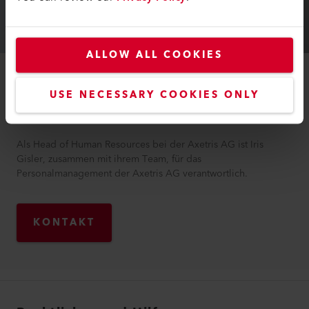
ALLOW ALL COOKIES
KONTAKT
USE NECESSARY COOKIES ONLY
Iris
Gisler
Als Head of Human Resources bei der Axetris AG ist Iris
Gisler, zusammen mit ihrem Team, für das
Personalmanagement der Axetris AG verantwortlich.
KONTAKT