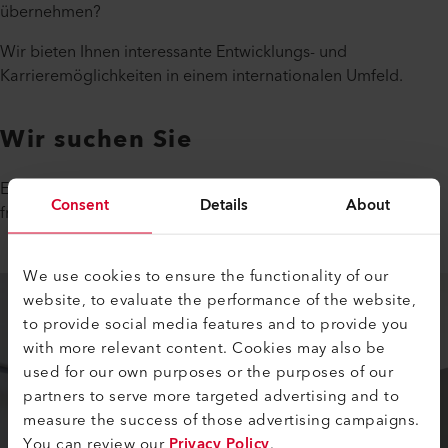
übernehmen?
Wir bieten Ihnen interessante Entwicklungs- und
Karrieremöglichkeiten in einem internationalen Umfeld.
Wir suchen Sie
Erkundigen Sie sich nach den vielfältigen Möglichkeiten. Wir
Consent
Details
About
freuen uns auf Ihre Kontaktaufnahme.
We use cookies to ensure the functionality of our
website, to evaluate the performance of the website,
to provide social media features and to provide you
with more relevant content. Cookies may also be
used for our own purposes or the purposes of our
partners to serve more targeted advertising and to
measure the success of those advertising campaigns.
You can review our
Privacy Policy
.