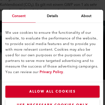
Kohlendioxid (CO₂). Es gilt mit einem GWP von 1 als sehr
klimafreundlich und ist zudem weder brennbar noch toxisch.
Consent
Details
About
We use cookies to ensure the functionality of our
website, to evaluate the performance of the website,
to provide social media features and to provide you
with more relevant content. Cookies may also be
used for our own purposes or the purposes of our
partners to serve more targeted advertising and to
measure the success of those advertising campaigns.
You can review our
Privacy Policy
.
ALLOW ALL COOKIES
Bislang kommt es in Klimaanlagen in Fahrzeugen aber
nur selten zum Einsatz. Obwohl Kohlendioxid als
Kältemittel relativ kostengünstig ist, ist die Technik für