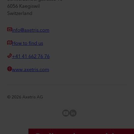
6056 Kaegiswil
Switzerland
info@axetris.com
How to find us
+41 41 662 76 76
www.axetris.com
©
2026
Axetris AG
Axetris Youtube
LinkedIn Axetris