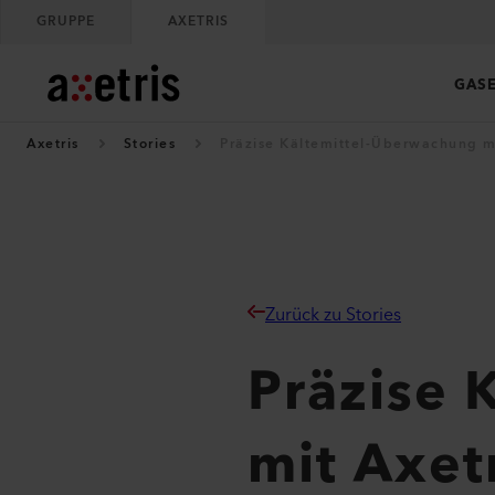
GRUPPE
AXETRIS
GAS
Axetris
Stories
Präzise Kältemittel-Überwachung mi
Zurück zu Stories
Präzise 
mit Axet