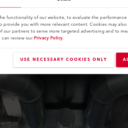
is decken das gesamte Spektrum von 2 µm bis 14 µm ab. Die ni
e functionality of our website, to evaluate the performance 
 Spektroskopie (PAS) sind zwei Messprinzipien, die solche Que
to provide you with more relevant content. Cookies may also
ten deutlich höher als herkömmliche Sensorlösungen. Demgeg
f our partners to serve more targeted advertising and to me
hren und die längeren Kalibrier- und Wartungsintervalle. Dies
u can review our
Privacy Policy
.
USE NECESSARY COOKIES ONLY
A