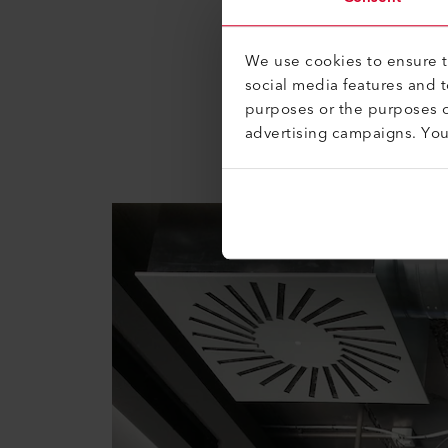
Die Infrarotquellen von Axetr
We use cookies to ensure th
(NDIR) und die photoakustische
social media features and 
sind in ihren Anschaffungskos
purposes or the purposes o
Lebensdauer von über sieben Ja
advertising campaigns. Yo
Reduktion der Betriebskosten.