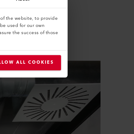
chtdispersive IR-Spektroskopie
of the website, to provide
llen nutzen. Beide Prinzipien
 be used for our own
enüber stehen eine lange
asure the success of those
 führt zu einer deutlichen
LLOW ALL COOKIES