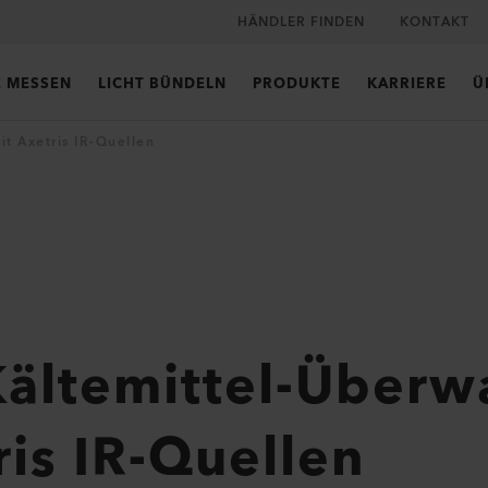
HÄNDLER FINDEN
KONTAKT
E MESSEN
LICHT BÜNDELN
PRODUKTE
KARRIERE
Ü
t Axetris IR-Quellen
Kältemittel-Über
ris IR-Quellen