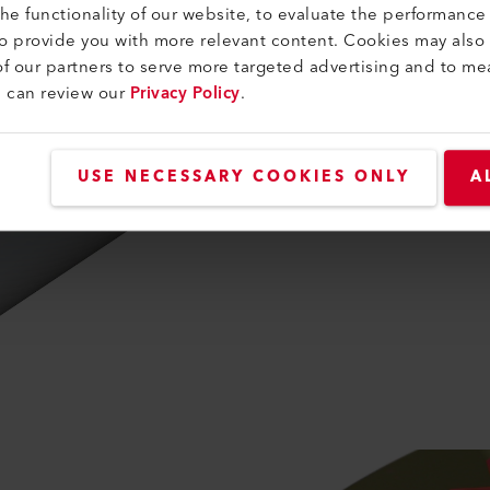
e functionality of our website, to evaluate the performance 
to provide you with more relevant content. Cookies may also
f our partners to serve more targeted advertising and to me
u can review our
Privacy Policy
.
USE NECESSARY COOKIES ONLY
A