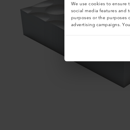
We use cookies to ensure th
social media features and 
purposes or the purposes o
advertising campaigns. Yo