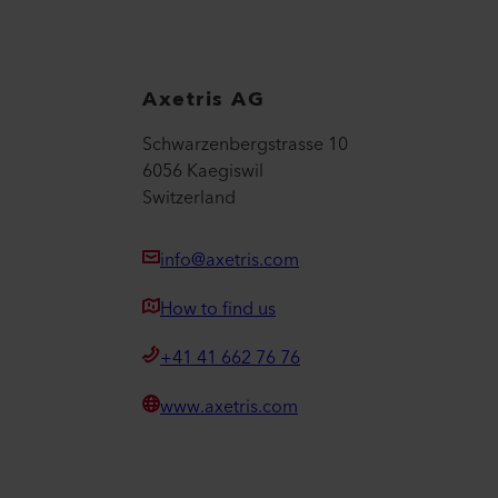
Axetris AG
Schwarzenbergstrasse 10
6056 Kaegiswil
Switzerland
info@axetris.com
How to find us
+41 41 662 76 76
www.axetris.com