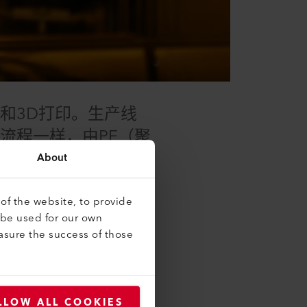
和3D打印。生产线
流程一样，由PE（聚
头、容器或管件也可以
About
of the website, to provide
 be used for our own
求量持续攀升，这些半导体的性能
asure the success of those
气中的微粒还是工艺气体纯度，
LLOW ALL COOKIES