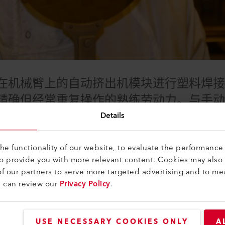
在机械臂上的自动挤出机模块进行塑料焊接
精确但经常重复操作的熟练劳动力。与手动
）、PVDF、PVC和PC等材料制成的管接
Details
造和连接。
e functionality of our website, to evaluate the performance 
to provide you with more relevant content. Cookies may also
驱动。现代车辆平均含有约100个基于半导体的组件。不仅需
f our partners to serve more targeted advertising and to me
日益增长的需求。这对芯片制造商构成重大挑战。无论是环境空
u can review our
Privacy Policy
.
因素。
USE NECESSARY COOKIES ONLY
A