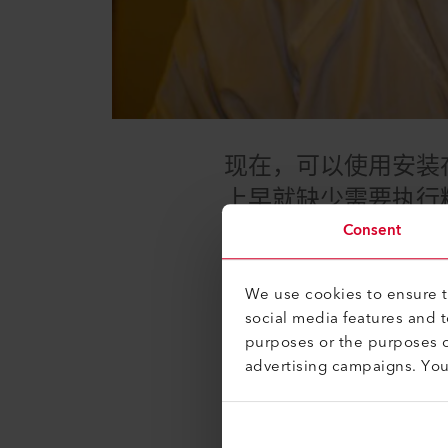
现在，可以使用安装
上早就缺少需要执行
乙烯）、PP（聚丙烯
Consent
通过自动化方式来制
We use cookies to ensure th
social media features and 
这种增长很可能主要由汽车行业
purposes or the purposes o
和尺寸也必须不断提升以满足
advertising campaigns. Yo
至今仍是半导体制造中的限制