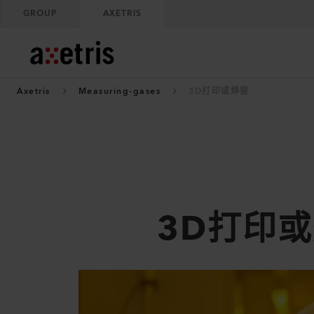
GROUP
AXETRIS
Axetris
Measuring-gases
3D打印或焊接
3D打印