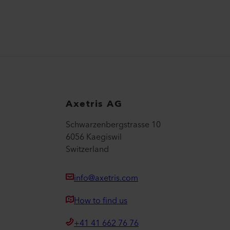
Axetris AG
Schwarzenbergstrasse 10
6056 Kaegiswil
Switzerland
info@axetris.com
How to find us
+41 41 662 76 76