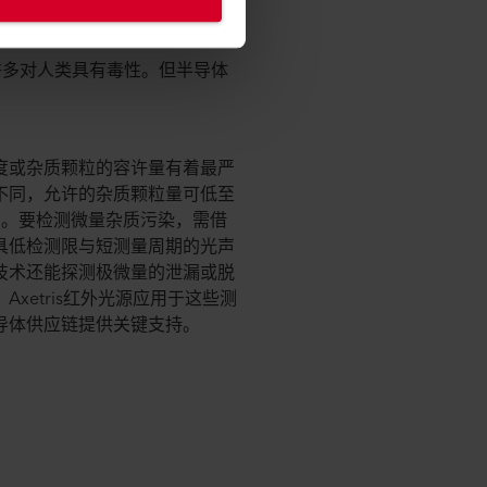
许多对人类具有毒性。但半导体
度或杂质颗粒的容许量有着最严
不同，允许的杂质颗粒量可低至
级别。要检测微量杂质污染，需借
具低检测限与短测量周期的光声
技术还能探测极微量的泄漏或脱
xetris红外光源应用于这些测
导体供应链提供关键支持。