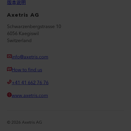
版本说明
Axetris AG
Schwarzenbergstrasse 10
6056 Kaegiswil
Switzerland
info@axetris.com
How to find us
+41 41 662 76 76
www.axetris.com
©
2026
Axetris AG