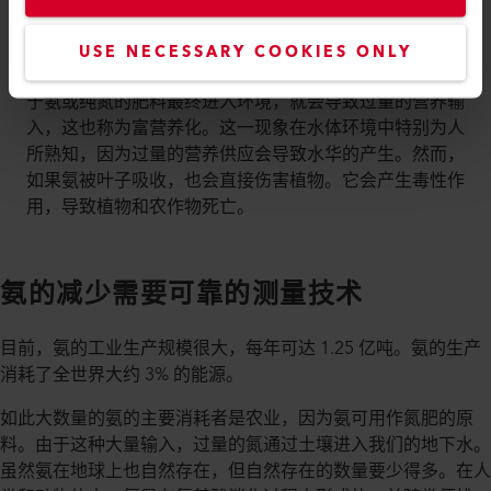
这初听起来很不错。然而，氮的数量至关重要。在农业
USE NECESSARY COOKIES ONLY
中，氮经常作为肥料用来加速植物的生长。如果过多的基
于氨或纯氮的肥料最终进入环境，就会导致过量的营养输
入，这也称为富营养化。这一现象在水体环境中特别为人
所熟知，因为过量的营养供应会导致水华的产生。然而，
如果氨被叶子吸收，也会直接伤害植物。它会产生毒性作
用，导致植物和农作物死亡。
氨的减少需要可靠的测量技术
目前，氨的工业生产规模很大，每年可达 1.25 亿吨。氨的生产
消耗了全世界大约 3% 的能源。
如此大数量的氨的主要消耗者是农业，因为氨可用作氮肥的原
料。由于这种大量输入，过量的氮通过土壤进入我们的地下水。
虽然氨在地球上也自然存在，但自然存在的数量要少得多。在人