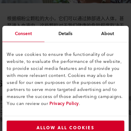
根据细粉尘颗粒的大小，它们可以通过肺部进入人体，甚
至进入血液中。这些颗粒对于我们健康的危险程度取决于
其化学成分。短期大量接触颗粒物会导致急性症状，如咳
Consent
Details
About
嗽、呼吸困难或哮喘发作。长期的损害（即使是少量但永
久性的接触）会导致心血管疾病甚至肺癌。因此，总体而
言，颗粒物和空气污染对于最常见的死亡原因有显著的影
We use cookies to ensure the functionality of our
响。
website, to evaluate the performance of the website,
to provide social media features and to provide you
with more relevant content. Cookies may also be
过多的氮对环境有害
used for our own purposes or the purposes of our
partners to serve more targeted advertising and to
measure the success of those advertising campaigns.
氨是颗粒物的前体气体。不仅人类受到其负面影响，环境也受到
You can review our
Privacy Policy
.
了相当大的损害。氨是一种含有三个氢原子和一个氮原子的分
子。事实上，氮是蛋白质和叶绿素的基本组成部分；这是植物能
够茁壮成长的先决条件。
ALLOW ALL COOKIES