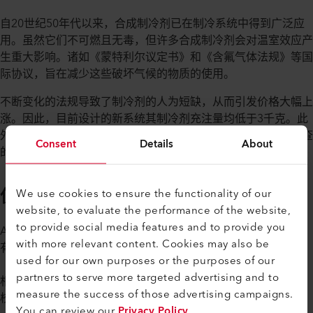
自20世纪50年代以来，合成制冷剂已在制冷系统中得到广泛应
用。虽然它们不可燃且无毒，但许多合成制冷剂会对温室效应产
生重大影响。诸如《蒙特利尔议定书》和《含氟气体法规》等国
际协议，旨在减少这些破坏气候的物质的使用。
不断变化的法规导致了制冷剂的人为短缺，从而引发价格大幅上
涨。因此，目前设计的新系统其制冷剂充注量均低于3千克。此
外，建议对制冷系统进行持续监测，同时强制进行的气密性检查
Consent
Details
About
的频率也已大幅提高。
使用 Axetris 红外光源实现精准监控
We use cookies to ensure the functionality of our
website, to evaluate the performance of the website,
to provide social media features and to provide you
Axetris 的红外光源覆盖了从 2 µm 到 14 µm 的整个波长范围。
with more relevant content. Cookies may also be
有两种关键的测量原理采用了这些光源：非色散红外光谱法
used for our own purposes or the purposes of our
（NDIR）和光声光谱法（PAS）。虽然与传统传感器解决方案
partners to serve more targeted advertising and to
相比，这些方法的初始成本较高，但它们的使用寿命超过七年，
measure the success of those advertising campaigns.
校准间隔延长，维护工作量减少，从而大大降低了运营成本。
You can review our
Privacy Policy
.