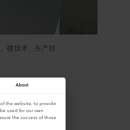
理、微技术、生产技
About
of the website, to provide
 be used for our own
asure the success of those