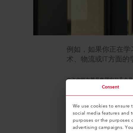
例如，如果你正在学
术、物流或IT方面
也许你想在莱丹集团实习几个月
Consent
也许你正在寻找一个令人兴奋
我们提供令人振奋的成长和国
We use cookies to ensure th
social media features and 
我们正在寻
purposes or the purposes o
advertising campaigns. Yo