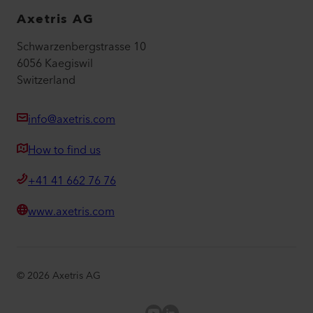
Axetris AG
Schwarzenbergstrasse 10
6056 Kaegiswil
Switzerland
info@axetris.com
How to find us
+41 41 662 76 76
www.axetris.com
©
2026
Axetris AG