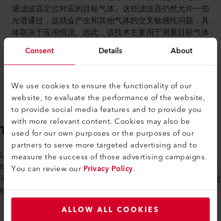
通滤波器定位对应的目标气体。这些滤波器仍然允许一些
光谱通过，这就会产生和其他气体的交叉敏感性问题，具
体取决于应用情况。因此，该技术主要用于测量目标气体
的预期量所占的百分比范围等应用场合。Axetris 的激光
Consent
Details
About
气体检测 (LGD) 模块基于 TDLS（可调谐二极管激光光谱
学），用于检测红外光谱范围内的气体分子。TDLS 的主
要优势是激光的特定波长，它允许目标气体精确聚焦而不
We use cookies to ensure the functionality of our
受其他气体的干扰。
website, to evaluate the performance of the website,
to provide social media features and to provide you
with more relevant content. Cookies may also be
TDLS 是呼气分析的关键技术吗？
used for our own purposes or the purposes of our
partners to serve more targeted advertising and to
LGD Compact 证明了 TDLS 模块可以非常小且坚固。与 GC-
measure the success of those advertising campaigns.
MS 技术不同，它还免去了耗时的呼吸样本制备过程，因为患者
You can review our
Privacy Policy
.
可以将呼气样本直接导入设备。对于光学仪器，建议只使用颗粒
物和水分过滤器，以避免光学表面的污染和冷凝。
ALLOW ALL COOKIES