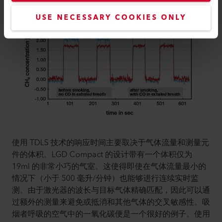
USE NECESSARY COOKIES ONLY
使用 TDLS 技术的响应时间主要取决于气体流量和测量元
件的体积。LGD Compact 的设计带有一个体积仅为
19ml 的非常小巧的气室。这使得即使在气体流量最小的
情况下（小于 500 毫升/分钟）也能够进行连续实时监
测。由于激光器的波长与目标气体精确匹配，因此可以通
过额外的测量来避免或抵消和其他气体的交叉敏感性。吸
烟者呼吸的空气中的一氧化碳便是一个很好的例子。使用