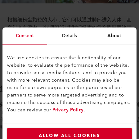
根据细粉尘颗粒的大小，它们可以通过肺部进入人体，甚
至进入血液中。这些颗粒对于我们健康的危险程度取决于
其化学成分。短期大量接触颗粒物会导致急性症状，如咳
Consent
Details
About
嗽、呼吸困难或哮喘发作。长期的损害（即使是少量但永
久性的接触）会导致心血管疾病甚至肺癌。因此，总体而
言，颗粒物和空气污染对于最常见的死亡原因有显著的影
We use cookies to ensure the functionality of our
响。
website, to evaluate the performance of the website,
to provide social media features and to provide you
with more relevant content. Cookies may also be
过多的氮对环境有害
used for our own purposes or the purposes of our
partners to serve more targeted advertising and to
measure the success of those advertising campaigns.
氨是颗粒物的前体气体。不仅人类受到其负面影响，环境也受到
You can review our
Privacy Policy
.
了相当大的损害。氨是一种含有三个氢原子和一个氮原子的分
子。事实上，氮是蛋白质和叶绿素的基本组成部分；这是植物能
够茁壮成长的先决条件。
ALLOW ALL COOKIES