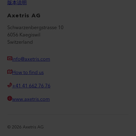
版本说明
Axetris AG
Schwarzenbergstrasse 10
6056 Kaegiswil
Switzerland
info@axetris.com
How to find us
+41 41 662 76 76
www.axetris.com
©
2026
Axetris AG