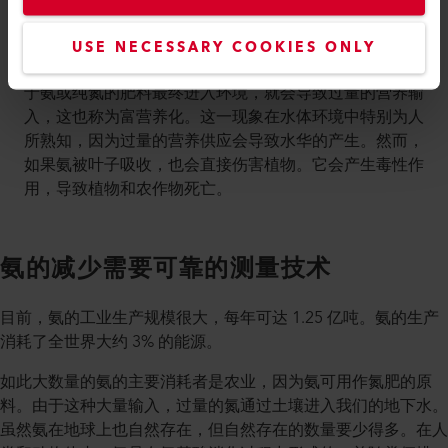
这初听起来很不错。然而，氮的数量至关重要。在农业
USE NECESSARY COOKIES ONLY
中，氮经常作为肥料用来加速植物的生长。如果过多的基
于氨或纯氮的肥料最终进入环境，就会导致过量的营养输
入，这也称为富营养化。这一现象在水体环境中特别为人
所熟知，因为过量的营养供应会导致水华的产生。然而，
如果氨被叶子吸收，也会直接伤害植物。它会产生毒性作
用，导致植物和农作物死亡。
氨的减少需要可靠的测量技术
目前，氨的工业生产规模很大，每年可达 1.25 亿吨。氨的生产
消耗了全世界大约 3% 的能源。
如此大数量的氨的主要消耗者是农业，因为氨可用作氮肥的原
料。由于这种大量输入，过量的氮通过土壤进入我们的地下水。
虽然氨在地球上也自然存在，但自然存在的数量要少得多。在人