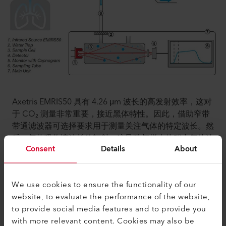
Axetris EMRIS50 具有 4.26 μm 波长的高发射效率，这对
于 CO₂ 测量非常重要，接近黑体特性。因此，借助窄带
带通滤波器可选择要求用于测量关注气体的特定波长。然
后，气体吸收该波长的辐射。这导致与样本体积中气体浓
Consent
Details
About
度成比例的信号降低。为了从二氧化碳描记图中获得有用
的数据，每秒获取 30 到 100 个测量点非常重要。因此，
需要一台具有高频率的可靠 IR 发射器。Axetris 推出了
We use cookies to ensure the functionality of our
EMIRS50，提供的这种红外光源具有非常快的电调制速率
website, to evaluate the performance of the website,
和在 100Hz 下超过 60% 的高调制深度。
to provide social media features and to provide you
with more relevant content. Cookies may also be