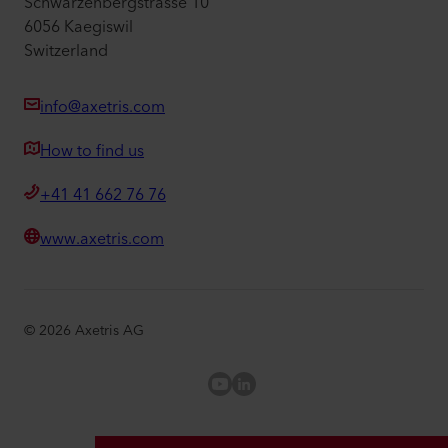
Schwarzenbergstrasse 10
6056 Kaegiswil
Switzerland
info@axetris.com
How to find us
+41 41 662 76 76
www.axetris.com
©
2026
Axetris AG
Axetris Youtube
LinkedIn Axetris