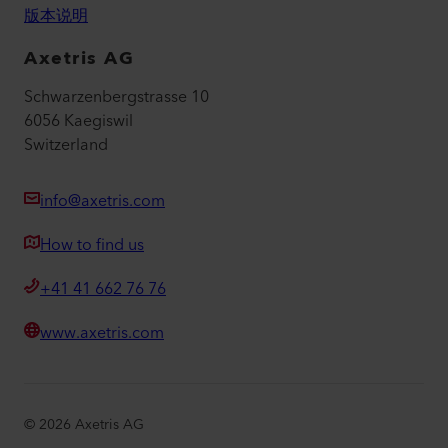
版本说明
Axetris AG
Schwarzenbergstrasse 10
6056 Kaegiswil
Switzerland
info@axetris.com
How to find us
+41 41 662 76 76
www.axetris.com
©
2026
Axetris AG