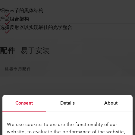
细枝末节的黑体结构
产品组合架构
选择反射器以实现最佳的光学整合
配件
易于安装
机器专用配件
Consent
Details
About
We use cookies to ensure the functionality of our
类似产品
只有最好，没有其他。
website, to evaluate the performance of the website,