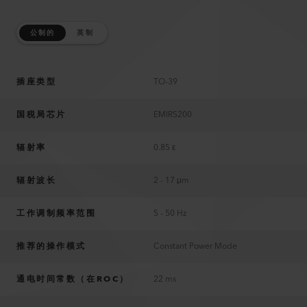
公制的
英制
插座类型
TO-39
国税局芯片
EMIRS200
辐射率
0.85 ε
辐射波长
2 - 17 μm
工作调制频率范围
5 - 50 Hz
推荐的操作模式
Constant Power Mode
通电时间常数（在ROC）
22 ms