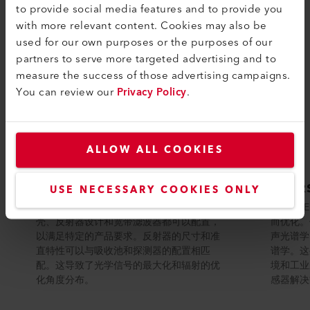
to provide social media features and to provide you
with more relevant content. Cookies may also be
used for our own purposes or the purposes of our
partners to serve more targeted advertising and to
measure the success of those advertising campaigns.
You can review our
Privacy Policy
.
ALLOW ALL COOKIES
EMIRS50定制
EMIR
USE NECESSARY COOKIES ONLY
Axetris提供EMIRS50红外源的定制版本。外
Axetr
壳、反射器设计和宽带滤波器都可以配置，
而优化。
以满足特定的产品要求。反射器的尺寸和准
声光谱学
直特性可以与吸收池和探测器的配置相匹
谱学。这
配。这导致了光学信号的最大化和辐射的优
境和工业
化角度分布。
感器解决