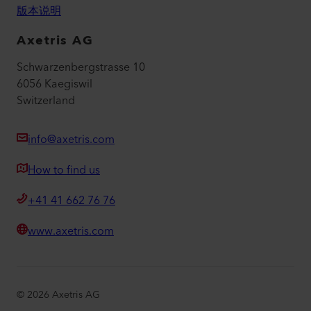
版本说明
Axetris AG
Schwarzenbergstrasse 10
6056 Kaegiswil
Switzerland
info@axetris.com
How to find us
+41 41 662 76 76
www.axetris.com
©
2026
Axetris AG