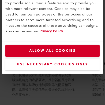
to provide social media features and to provide you
with more relevant content. Cookies may also be
used for our own purposes or the purposes of our
partners to serve more targeted advertising and to
measure the success of those advertising campaigns.
You can review our
Privacy Policy
.
ALLOW ALL COOKIES
EMIRS50定制
EMIR
USE NECESSARY COOKIES ONLY
Axetris提供EMIRS50红外源的定制版本。外
Axetr
壳、反射器设计和宽带滤波器都可以配置，
而优化。
以满足特定的产品要求。反射器的尺寸和准
声光谱学
直特性可以与吸收池和探测器的配置相匹
谱学。这
配。这导致了光学信号的最大化和辐射的优
境和工业
化角度分布。
感器解决