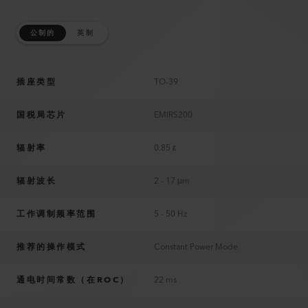
公制的
英制
插座类型
TO-39
国税局芯片
EMIRS200
辐射率
0.85 ε
辐射波长
2 - 17 μm
工作调制频率范围
5 - 50 Hz
推荐的操作模式
Constant Power Mode
通电时间常数（在ROC）
22 ms