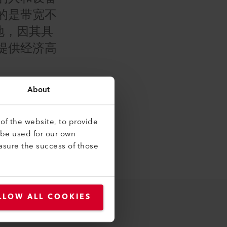
的是带宽不
地，因其具
提供经济高
About
of the website, to provide
 be used for our own
asure the success of those
LLOW ALL COOKIES