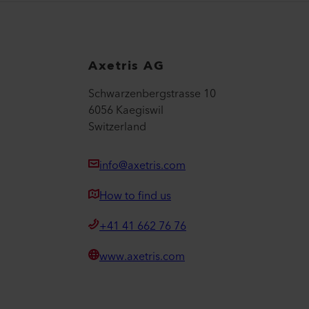
Axetris AG
Schwarzenbergstrasse 10
6056 Kaegiswil
Switzerland
info@axetris.com
How to find us
+41 41 662 76 76
www.axetris.com