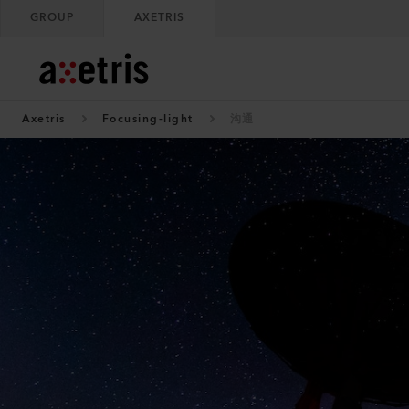
GROUP
AXETRIS
Axetris
Focusing-light
沟通