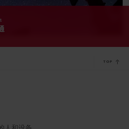
光
通
TOP
的人和设备