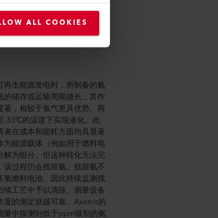
LLOW ALL COOKIES
的需求增加。红外线源只有手指头
分辨率地监测肺部呼吸和血液循
可再生能源发电时，所制备的氨
氨的储存或运输周期越长，其作
显著，相较于氢气更具优势。两
-33℃的温度下实现液化。此
两者在成本和能耗方面均具显著
作为能源载体（例如用于燃料电
分解为组分。但这种转化无法完
，该过程仍会残留氨。残留氨不
坏氢燃料电池。因此持续监测残
后续工艺中予以清除。测量设备
的测定就越可靠。Axetris的
测量中探测到低于ppm级别的氨