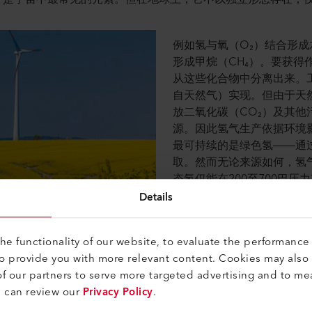
例如氢与氧（O₂）结合形成
形成甲烷（CH₄）。要获得
从这些化合物中分离出来。
自天然气）实现。但由于天
放二氧化碳（CO₂）及其
源。因此氢气生产依据环境
最可持续的是绿色氢——通
取。然而无论来源如何，氢
态氢仅能在200至700巴
现——这需要将氢气冷却至零
Details
温储罐。所有这些问题使得
昂。
e functionality of our website, to evaluate the performance 
to provide you with more relevant content. Cookies may also
f our partners to serve more targeted advertising and to me
u can review our
Privacy Policy
.