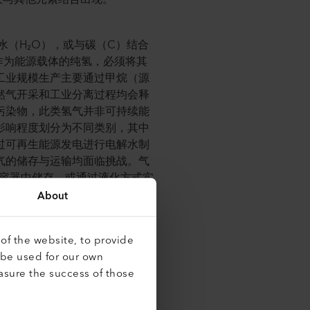
水（H₂O），或与碳（C）结合
作为能源载体的纯氢，必须将其
工业规模生产主要通过甲烷（源
然气开采和工业分离过程均会释
他污染物，此类氢气并非可持续能
影响程度划分为不同类别，其中
过可再生能源发电进行电解水制
气的储存与运输均面临挑战。气
压力容器中储存，或通过液化方式实
下253摄氏度，并使用专用低
About
氢能应用变得极其复杂且成本高
of the website, to provide
 be used for our own
asure the success of those