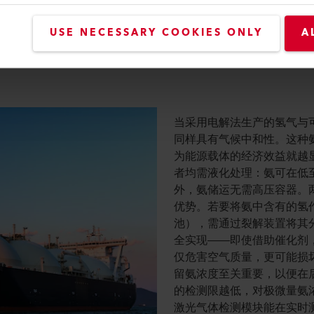
s红外源的需求不断增加
USE NECESSARY COOKIES ONLY
A
机和呼吸道气体监测变得稀缺，导致自2020年2月起对红外源
学气体传感器。该传感器通过测量每次呼吸的二氧化碳浓度，高
当采用电解法生产的氢气与
同样具有气候中和性。这种
为能源载体的经济效益就越
者均需液化处理：氨可在低至
外，氨储运无需高压容器。
优势。若要将氨中含有的氢
池），需通过裂解装置将其
全实现——即使借助催化剂
仅危害空气质量，更可能损
留氨浓度至关重要，以便在
的检测限越低，对极微量氨浓度
激光气体检测模块能在实时