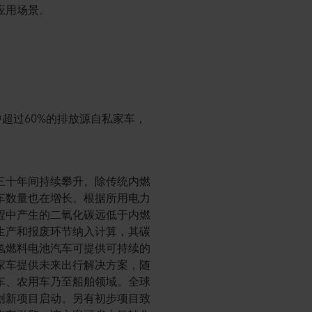
应用场景。
超过60%的排放源自私家车，
三十年间持续攀升。除传统内燃
车数量也在增长。根据所用电力
程中产生的二氧化碳远低于内燃
生产和报废环节纳入计算，其碳
氢燃料电池汽车可提供可持续的
家车提供未来出行解决方案，随
车、农用车乃至船舶领域。全球
创新项目启动。另有初步项目致