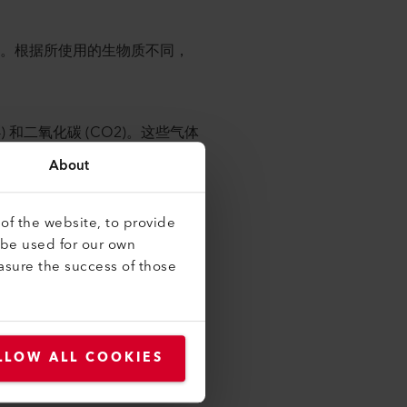
便。根据所使用的生物质不同，
) 和二氧化碳 (CO2)。这些气体
的。沼气中的甲烷越多，它的能
About
多数情况下都没有用处，因此通
的成分还有氮气 (N2)、氧气
(H2) 和氨气 (NH3)。硫化氢和氨
of the website, to provide
它们在处理过程中被去除或减少
 be used for our own
燃烧过程，它们可能会腐蚀发动
asure the success of those
因此，测量沼气中的成分（尤其
监测质量非常重要。如果可以实
制和优化正在进行的过程。
LLOW ALL COOKIES