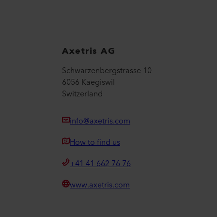
Axetris AG
Schwarzenbergstrasse 10
6056 Kaegiswil
Switzerland
info@axetris.com
How to find us
+41 41 662 76 76
www.axetris.com