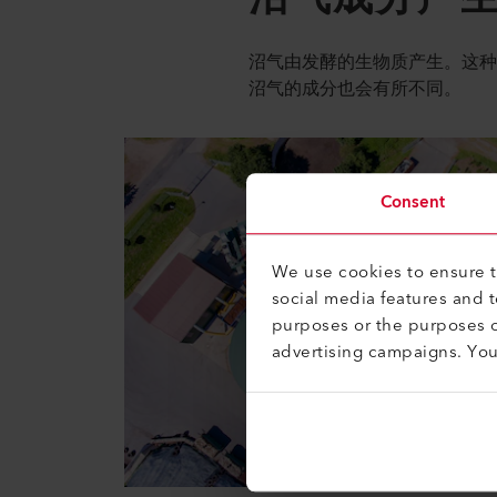
沼气由发酵的生物质产生。这
沼气的成分也会有所不同。
Consent
We use cookies to ensure th
social media features and 
purposes or the purposes o
advertising campaigns. Yo