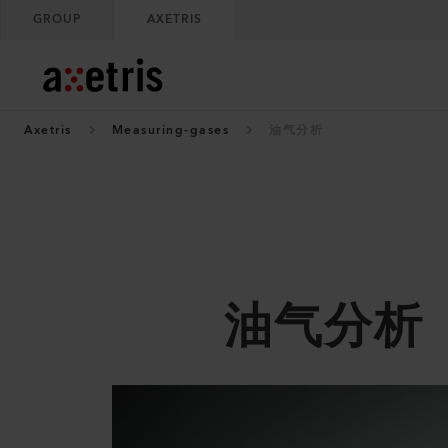
GROUP
AXETRIS
Axetris
Measuring-gases
油气分析
油气分析