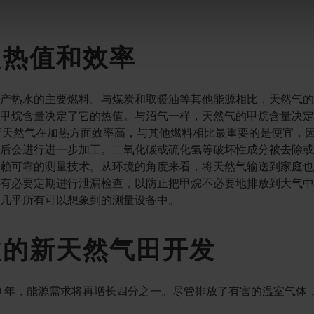
定热值和效率
产热水的主要燃料。与煤炭和取暖油等其他能源相比，天然气的有害
的甲烷含量决定了它的热值。与沼气一样，天然气的甲烷含量决
由于天然气在加热方面效率高，与其他燃料相比最重要的是便宜，
取后会进行进一步加工。二氧化碳或硫化氢等破坏性成分被去除
依赖可靠的测量技术。从环境的角度来看，将天然气输送到家庭
要定期进行泄漏检查，以防止把甲烷不必要地排放到大气中。Axetri
到几乎所有可以想象到的测量设备中。
益的新天然气田开发
到 2040 年，能源需求将再增长四分之一。尽管排放了有害的温室