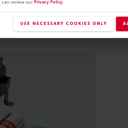
u can review our
Privacy Policy
.
USE NECESSARY COOKIES ONLY
A
期