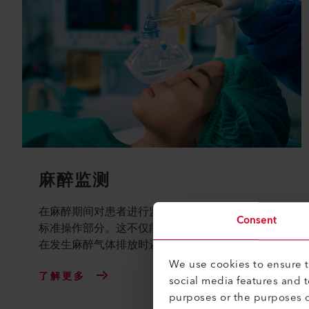
麻醉监测
在麻醉期间对患者进行监测是目前任何手术过程的
Consent
标准操作部分。这不仅能够确保患者的安全，而且
在发生麻醉气体排放时还可以保护医务人员。
We use cookies to ensure th
了解更多
social media features and 
purposes or the purposes o