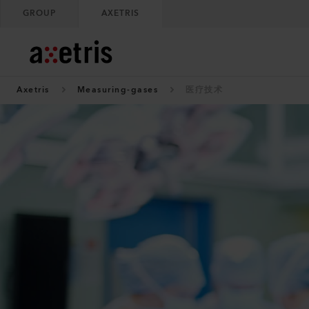
GROUP
AXETRIS
Axetris
Measuring-gases
医疗技术