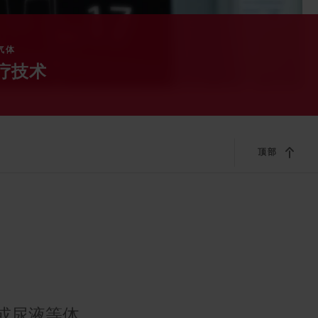
气体
疗技术
顶部
或尿液等体