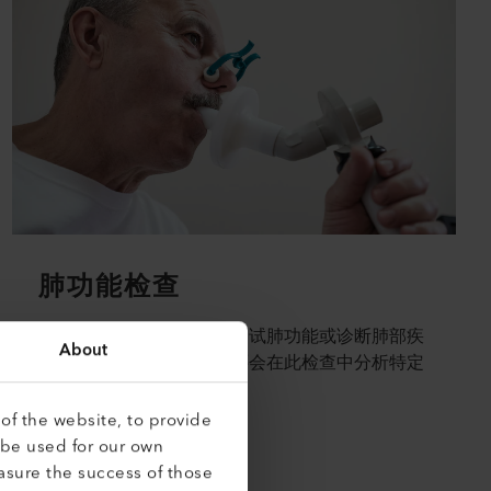
肺功能检查
肺功能检查在医学上用于测试肺功能或诊断肺部疾
About
病。除了分析各种容积，还会在此检查中分析特定
的气体。
of the website, to provide
了解更多
 be used for our own
asure the success of those