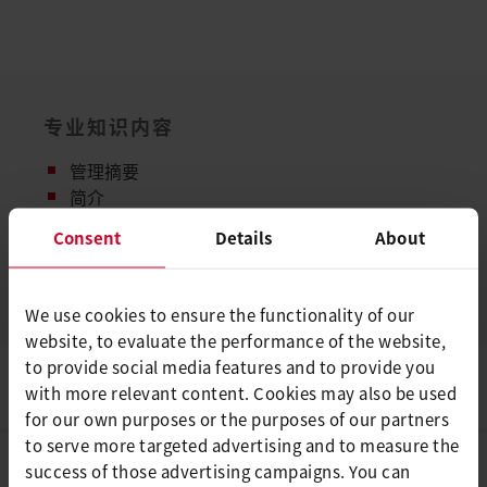
专业知识内容
管理摘要
简介
使用红外光谱方法进行气体检测和分析
Consent
Details
About
红外光源：真正推动系统性能的因素是什么？
结论
We use cookies to ensure the functionality of our
website, to evaluate the performance of the website,
to provide social media features and to provide you
with more relevant content. Cookies may also be used
for our own purposes or the purposes of our partners
to serve more targeted advertising and to measure the
名
*
success of those advertising campaigns. You can