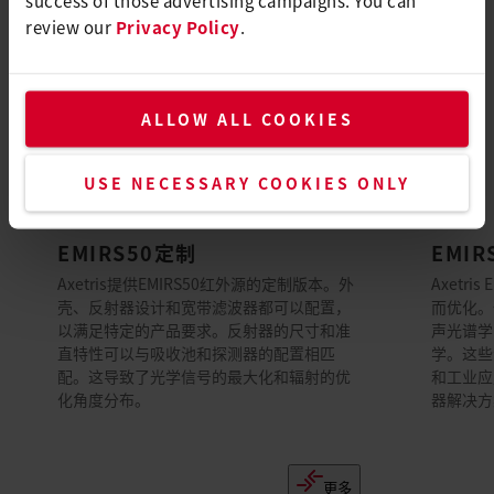
review our
Privacy Policy
.
ALLOW ALL COOKIES
USE NECESSARY COOKIES ONLY
EMIRS50定制
EMIR
Axetris提供EMIRS50红外源的定制版本。外
Axetr
壳、反射器设计和宽带滤波器都可以配置，
而优化。
以满足特定的产品要求。反射器的尺寸和准
声光谱学
直特性可以与吸收池和探测器的配置相匹
学。这些
配。这导致了光学信号的最大化和辐射的优
和工业应
化角度分布。
器解决方
更多