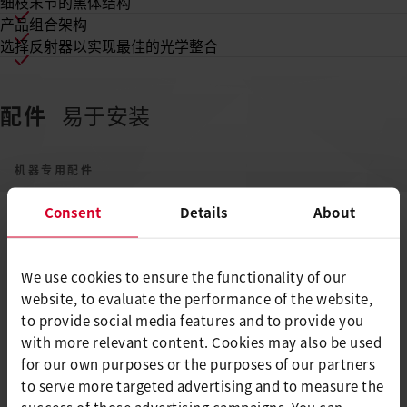
细枝末节的黑体结构
产品组合架构
选择反射器以实现最佳的光学整合
配件
易于安装
机器专用配件
Consent
Details
About
We use cookies to ensure the functionality of our
website, to evaluate the performance of the website,
to provide social media features and to provide you
with more relevant content. Cookies may also be used
类似产品
只有最好，没有其他。
for our own purposes or the purposes of our partners
to serve more targeted advertising and to measure the
success of those advertising campaigns. You can