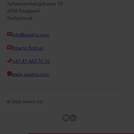
Schwarzenbergstrasse 10
6056 Kaegiswil
Switzerland
info@axetris.com
How to find us
+41 41 662 76 76
www.axetris.com
©
2026
Axetris AG
Axetris Youtube
LinkedIn Axetris