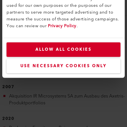
used for our own purposes or the purposes of our
partners to serve more targeted advertising and to
measure the success of those advertising campaigns.
1998
You can review our
Privacy Policy
.
Start der Geschäftsaktivitäten der Axetris mit den
Geschäftsaktivitäten Gas-Sensorik und Mikro-Optik
ALLOW ALL COOKIES
1999
Die Axetris erhält einen Reinraum im Betriebsgebäude
USE NECESSARY COOKIES ONLY
Kägiswil
2007
Akquisition IR Microsystems SA zum Ausbau des Axetris-
Produktportfolios
2020