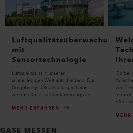
Luftqualitätsüberwachung
Welc
mit
Tech
Sensortechnologie
Ihr
Luftqualität ist in unserer
Ob bei 
schnelllebigen Welt entscheidend. Die
Anästhe
Umgebungsluftkontrolle spielt eine
von Tre
zentrale Rolle zur Identifizierung von ...
Infraro
PAS sorg
MEHR ERFAHREN
MEHR
GASE MESSEN