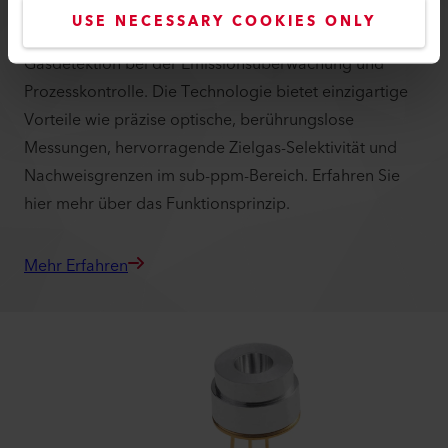
abstimmbaren Diodenlaserspektroskopie (TDLS)
USE NECESSARY COOKIES ONLY
basiert, ist die Lösung für viele Herausforderungen der
Gasdetektion bei der Emissionsüberwachung und
Prozesskontrolle. Die Technologie bietet einzigartige
Vorteile wie präzise optische, berührungslose
Messungen, hervorragende Zielgas-Selektivität und
Nachweisgrenzen im sub-ppm-Bereich. Erfahren Sie
hier mehr über das Funktionsprinzip.
Mehr Erfahren