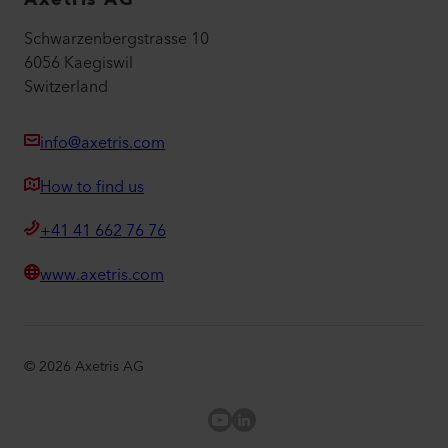
Schwarzenbergstrasse 10
6056 Kaegiswil
Switzerland
info@axetris.com
How to find us
+41 41 662 76 76
www.axetris.com
©
2026
Axetris AG
Axetris Youtube
LinkedIn Axetris