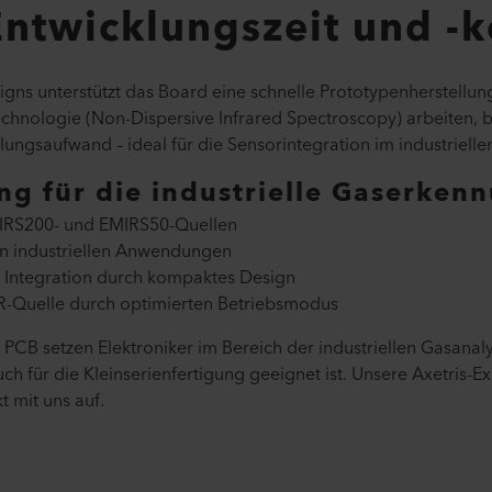
ntwicklungszeit und -k
gns unterstützt das Board eine schnelle Prototypenherstellung
echnologie (Non-Dispersive Infrared Spectroscopy) arbeiten, b
ngsaufwand – ideal für die Sensorintegration im industrielle
ng für die industrielle Gaserken
MIRS200- und EMIRS50-Quellen
in industriellen Anwendungen
e Integration durch kompaktes Design
R-Quelle durch optimierten Betriebsmodus
PCB setzen Elektroniker im Bereich der industriellen Gasanaly
ch für die Kleinserienfertigung geeignet ist. Unsere Axetris-E
 mit uns auf.