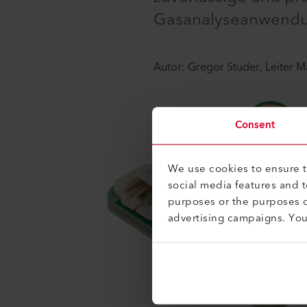
Gasanalyseanwend
Autor: Gregor Studer, Leiter 
Consent
We use cookies to ensure th
social media features and 
purposes or the purposes o
advertising campaigns. Yo