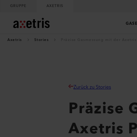
GRUPPE
AXETRIS
GAS
Axetris
Stories
Präzise Gasmessung mit der Axetri
Zurück zu Stories
Präzise 
Axetris 