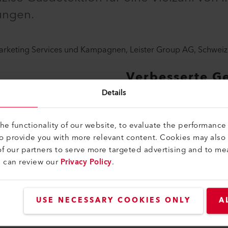
ungen.
Marketing Services und Kampagnen, Leister Group AG, Schweiz
Verbesserte Ge
industrielle G
Details
Hochpräzise Gasanalysen sin
e functionality of our website, to evaluate the performance 
Umgebungen unerlässlich - s
to provide you with more relevant content. Cookies may also
Emissionsüberwachung, Pr
f our partners to serve more targeted advertising and to me
Umweltsicherheitssysteme. 
u can review our
Privacy Policy
.
PCB bietet eine optimale S
Infrarotquellen und gewähr
wiederholbare Messergebnis
USE NECESSARY COOKIES ONLY
A
Betrieb entscheidend sind.