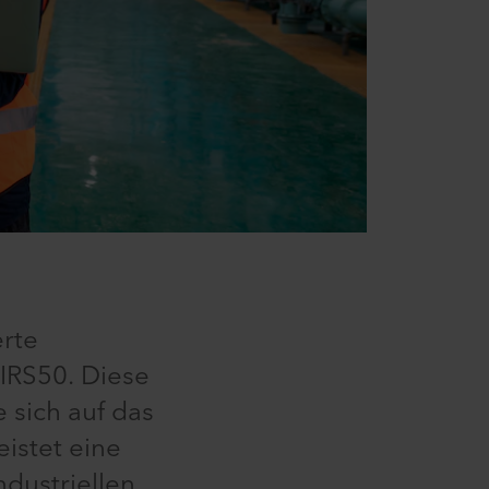
erte
IRS50. Diese
 sich auf das
istet eine
ndustriellen