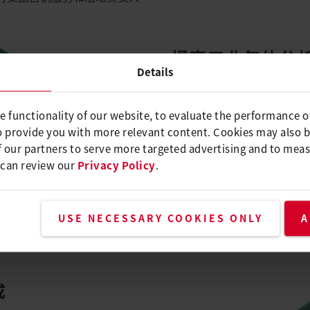
提高工业气体分
Details
无论是排放监测、过程控制
分析在工业环境中都是必不可少的
e functionality of our website, to evaluate the performance o
开发板为 EMIRS 红外光
o provide you with more relevant content. Cookies may also 
运行至关重要的精确、可重
 our partners to serve more targeted advertising and to meas
 can review our
Privacy Policy
.
USE NECESSARY COOKIES ONLY
A
成