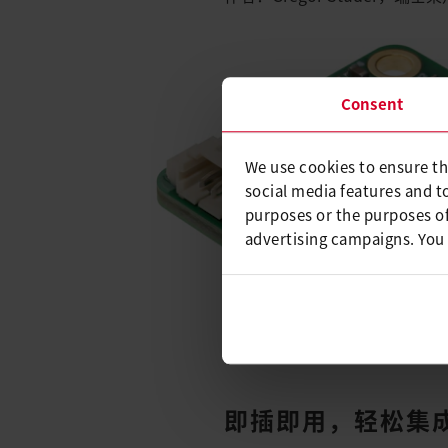
Consent
We use cookies to ensure th
social media features and t
purposes or the purposes of
advertising campaigns. You
即插即用，轻松集