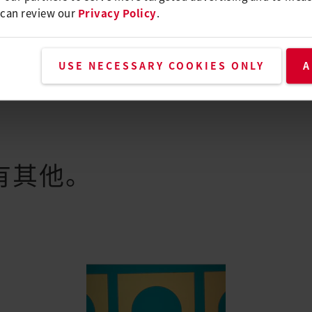
 can review our
Privacy Policy
.
USE NECESSARY COOKIES ONLY
A
有其他。