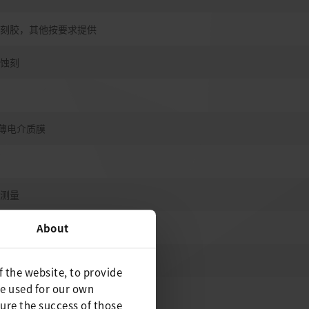
刻胶，其他按要求提供
蚀刻
的薄电介质膜
测量
的SEM显微镜
About
征，如膜。
f the website, to provide
be used for our own
ure the success of those