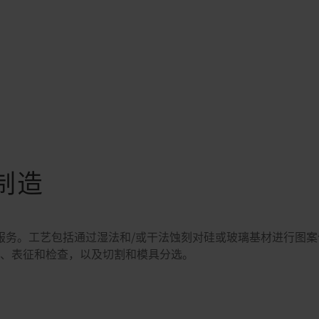
制造
供加工服务。工艺包括通过湿法和/或干法蚀刻对硅或玻璃基材进行图
、表征和检查，以及切割和模具分选。