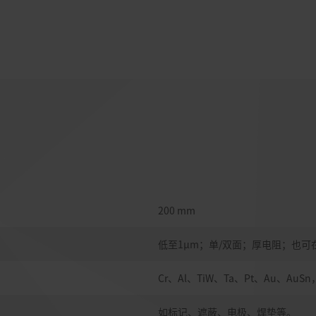
200 mm
低至1µm；单/双面；厚电阻；也可
Cr、Al、TiW、Ta、Pt、Au、Au
如标记、遮蔽、电极、焊垫等。