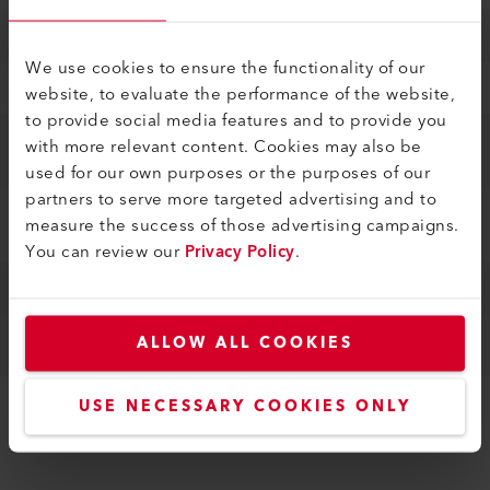
MEMBRANEN
Dünne dielektrische Membranen für Sensorik-, Medizin- oder MEMS-Anwendungen
We use cookies to ensure the functionality of our
MIKROOPTIK
Refraktive und diffraktive mikrooptische Elemente
website, to evaluate the performance of the website,
to provide social media features and to provide you
MESSTECHNIK/CHAR
Oberflächenvermessung; Schichtdicken-, Wiederstands- und Schichtwiderstandsmessungen
with more relevant content. Cookies may also be
AKTERISIERUNG
used for our own purposes or the purposes of our
partners to serve more targeted advertising and to
INSPEKTION UND
Optische Inspektion und Mikroskopie; Elektronenmikroskopie mit EDX Materialanalyse
measure the success of those advertising campaigns.
MIKROSKOPIE
You can review our
Privacy Policy
.
WAFER-SÄGEN
Silizium, Glas und Quarz-Glas; auch mit empfindlichen Strukturen wie z.B. Membranen
ALLOW ALL COOKIES
USE NECESSARY COOKIES ONLY