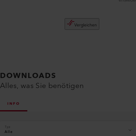
entweder
Vergleichen
DOWNLOADS
Alles, was Sie benötigen
INFO
Typ
Alle