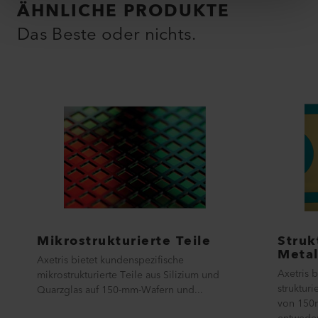
ÄHNLICHE PRODUKTE
Das Beste oder nichts.
Mikrostrukturierte Teile
Struk
Metal
Axetris bietet kundenspezifische
Axetris 
mikrostrukturierte Teile aus Silizium und
struktur
Quarzglas auf 150-mm-Wafern und...
von 150